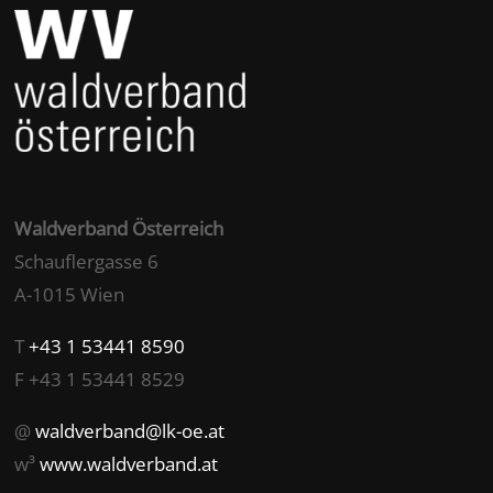
Waldverband Österreich
Schauflergasse 6
A-1015 Wien
T
+43 1 53441 8590
F +43 1 53441 8529
@
waldverband@lk-oe.at
w³
www.waldverband.at