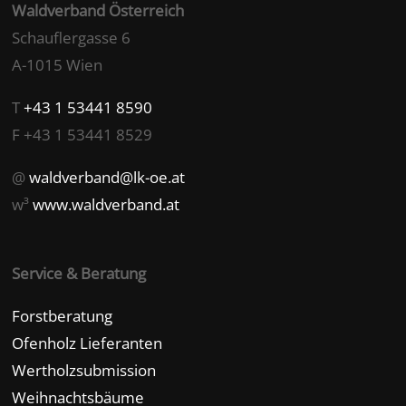
Waldverband Österreich
Schauflergasse 6
A-1015 Wien
T
+43 1 53441 8590
F +43 1 53441 8529
@
waldverband@lk-oe.at
w³
www.waldverband.at
Service & Beratung
Forstberatung
Ofenholz Lieferanten
Wertholzsubmission
Weihnachtsbäume