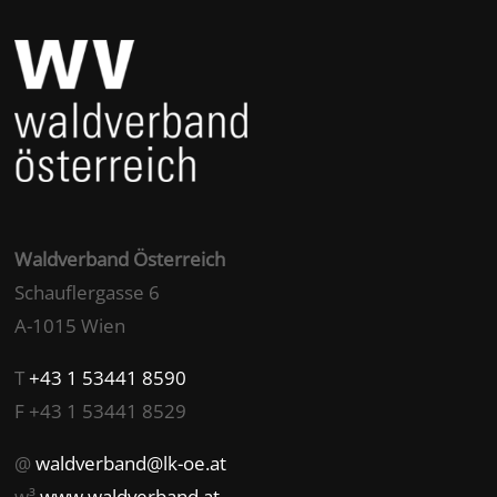
Waldverband Österreich
Schauflergasse 6
A-1015 Wien
T
+43 1 53441 8590
F +43 1 53441 8529
@
waldverband@lk-oe.at
w³
www.waldverband.at