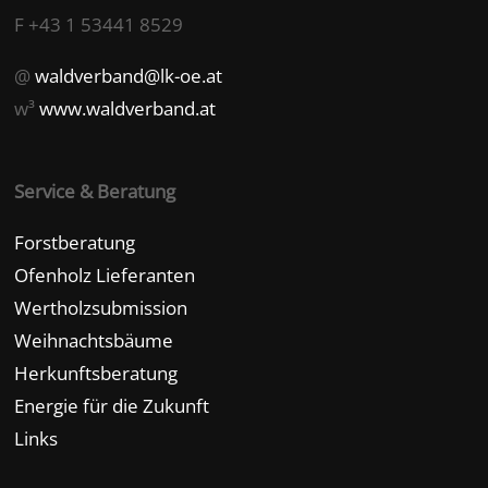
F +43 1 53441 8529
@
waldverband@lk-oe.at
w³
www.waldverband.at
Service & Beratung
Forstberatung
Ofenholz Lieferanten
Wertholzsubmission
Weihnachtsbäume
Herkunftsberatung
Energie für die Zukunft
Links