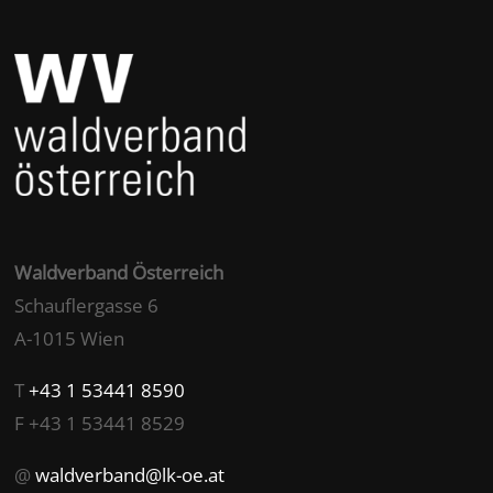
Waldverband Österreich
Schauflergasse 6
A-1015 Wien
T
+43 1 53441 8590
F +43 1 53441 8529
@
waldverband@lk-oe.at