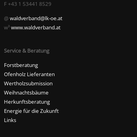
F +43 1 53441 8529
@
waldverband@lk-oe.at
w³
www.waldverband.at
Service & Beratung
Forstberatung
Ofenholz Lieferanten
Wertholzsubmission
Weihnachtsbäume
Herkunftsberatung
Energie für die Zukunft
Links