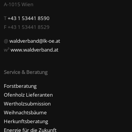
A-1015 Wien
T
+43 1 53441 8590
F +43 1 53441 8529
@
waldverband@lk-oe.at
w³
www.waldverband.at
Service & Beratung
Forstberatung
Ofenholz Lieferanten
Wertholzsubmission
Weihnachtsbäume
Herkunftsberatung
Energie für die Zukunft