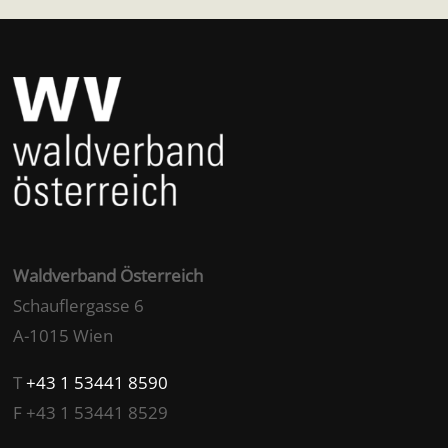
Waldverband Österreich
Schauflergasse 6
A-1015 Wien
T
+43 1 53441 8590
F +43 1 53441 8529