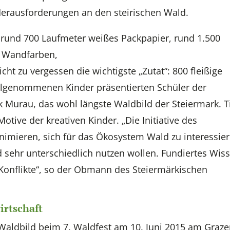
Herausforderungen an den steirischen Wald.
: rund 700 Laufmeter weißes Packpapier, rund 1.500
d Wandfarben,
ht zu vergessen die wichtigste „Zutat“: 800 fleißige
 teilgenommenen Kinder präsentierten Schüler der
k Murau, das wohl längste Waldbild der Steiermark. T
tive der kreativen Kinder. „Die Initiative des
animieren, sich für das Ökosystem Wald zu interessier
d sehr unterschiedlich nutzen wollen. Fundiertes Wis
 Konflikte“, so der Obmann des Steiermärkischen
irtschaft
e Waldbild beim 7. Waldfest am 10. Juni 2015 am Graze