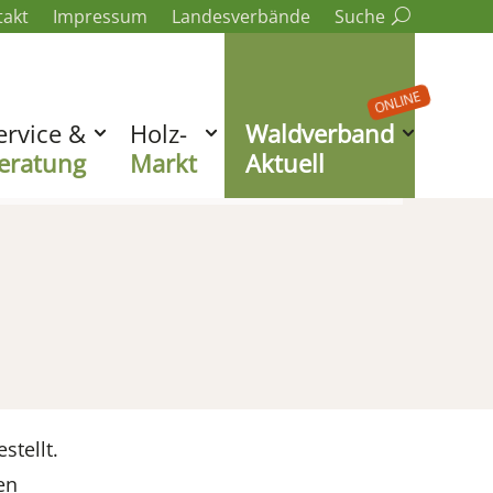
takt
Impressum
Landesverbände
Suche
ONLINE
ervice &
Holz-
Waldverband
eratung
Markt
Aktuell
stellt.
en