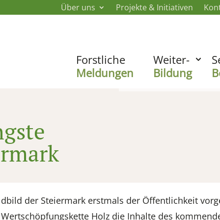
Über uns
Projekte & Initiativen
Kon
Forstliche
Weiter-
S
Meldungen
Bildung
B
ngste
ermark
ild der Steiermark erstmals der Öffentlichkeit vorge
r Wertschöpfungskette Holz die Inhalte des kommend