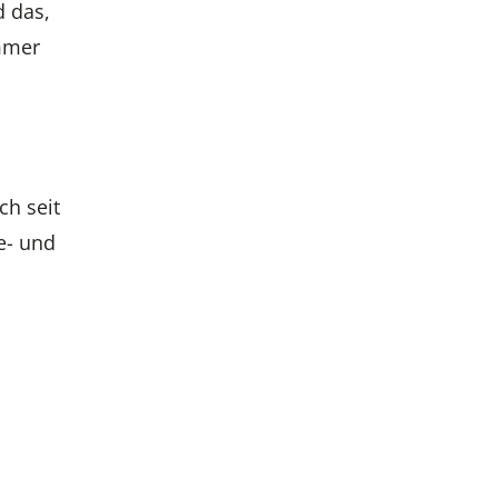
d das,
ammer
ch seit
e- und