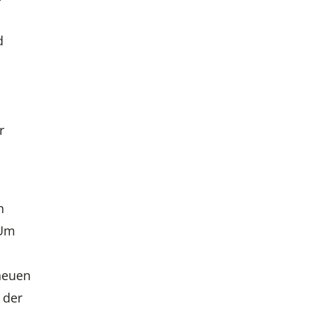
d
n
r
n
 Um
 neuen
 der