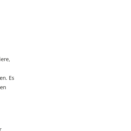
iere,
en. Es
sen
r