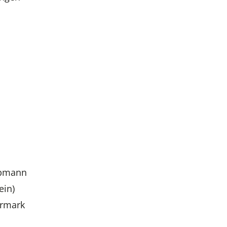
(Obmann
ein)
ermark