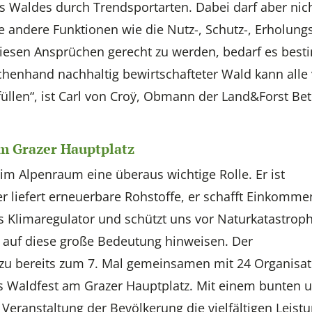
 Waldes durch Trendsportarten. Dabei darf aber nic
 andere Funktionen wie die Nutz-, Schutz-, Erholung
diesen Ansprüchen gerecht zu werden, bedarf es bes
henhand nachhaltig bewirtschafteter Wald kann alle
füllen“, ist Carl von Croÿ, Obmann der Land&Forst Bet
m Grazer Hauptplatz
im Alpenraum eine überaus wichtige Rolle. Er ist
r liefert erneuerbare Rohstoffe, er schafft Einkommen
ls Klimaregulator und schützt uns vor Naturkatastrop
t auf diese große Bedeutung hinweisen. Der
dazu bereits zum 7. Mal gemeinsamen mit 24 Organisa
 Waldfest am Grazer Hauptplatz. Mit einem bunten 
eranstaltung der Bevölkerung die vielfältigen Leist