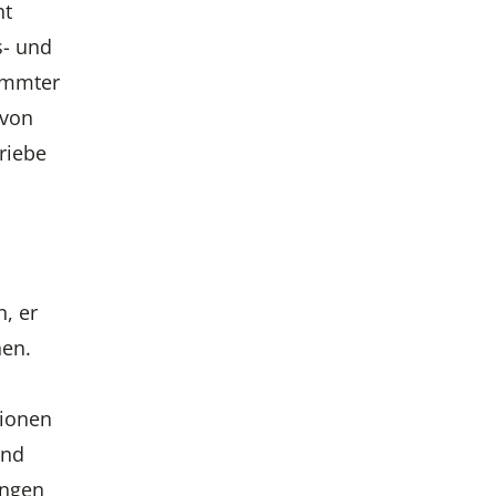
ht
s- und
timmter
 von
riebe
, er
hen.
tionen
und
ungen