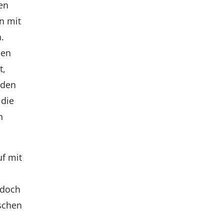
en
n mit
.
den
t,
 den
 die
n
f mit
edoch
schen