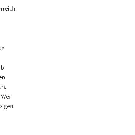
rreich
de
ab
en
en,
 Wer
zigen