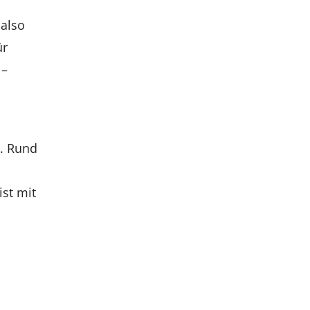
 also
ür
 –
. Rund
ist mit