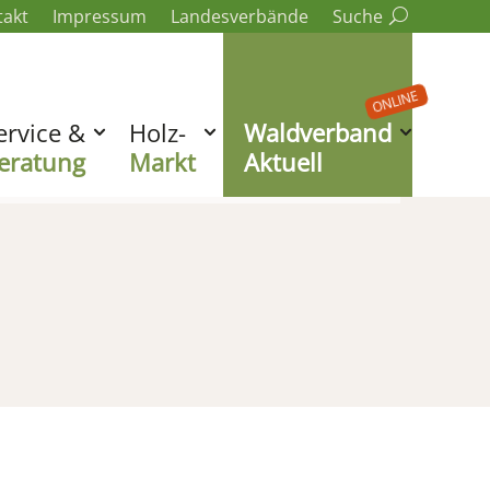
takt
Impressum
Landesverbände
Suche
ONLINE
ervice &
Holz-
Waldverband
eratung
Markt
Aktuell