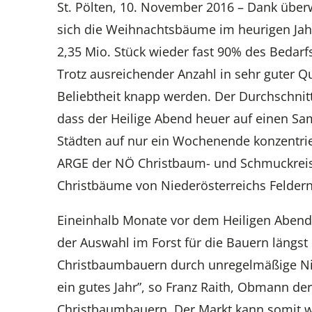
St. Pölten, 10. November 2016 – Dank übe
sich die Weihnachtsbäume im heurigen Jah
2,35 Mio. Stück wieder fast 90% des Beda
Trotz ausreichender Anzahl in sehr guter Q
Beliebtheit knapp werden. Der Durchschnit
dass der Heilige Abend heuer auf einen Sams
Städten auf nur ein Wochenende konzentriere
ARGE der NÖ Christbaum- und Schmuckreis
Christbäume von Niederösterreichs Feldern
Eineinhalb Monate vor dem Heiligen Abend
der Auswahl im Forst für die Bauern längst
Christbaumbauern durch unregelmäßige Nie
ein gutes Jahr”, so Franz Raith, Obmann d
Christbaumbauern. Der Markt kann somit w