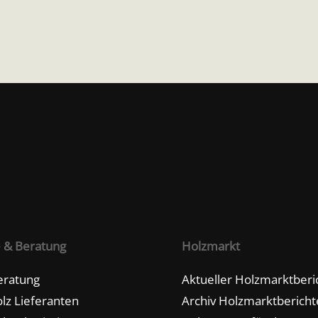
e & Beratung
Holzmarkt
eratung
Aktueller Holzmarktberi
lz Lieferanten
Archiv Holzmarktbericht