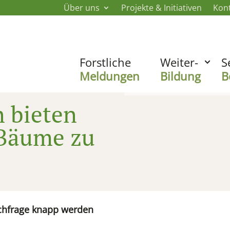
Über uns
Projekte & Initiativen
Kon
Forstliche
Weiter-
S
Meldungen
Bildung
B
 bieten
-Bäume zu
chfrage knapp werden