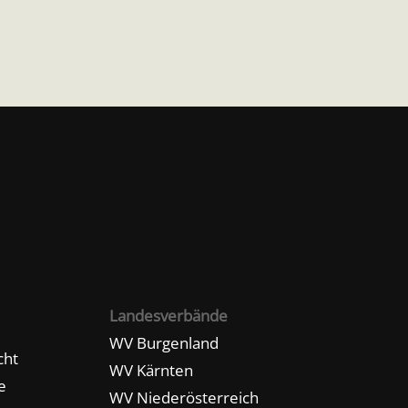
Landesverbände
WV Burgenland
cht
WV Kärnten
e
WV Niederösterreich