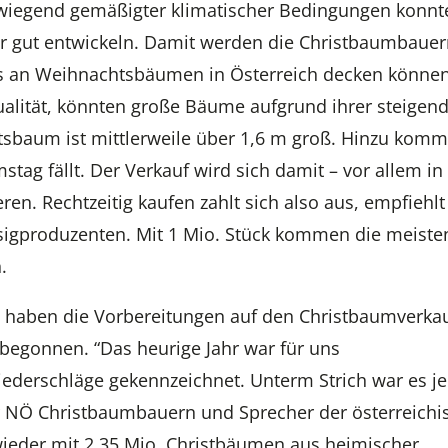
rwiegend gemäßigter klimatischer Bedingungen konnt
r gut entwickeln. Damit werden die Christbaumbauer
rfs an Weihnachtsbäumen in Österreich decken können
ualität, könnten große Bäume aufgrund ihrer steigen
tsbaum ist mittlerweile über 1,6 m groß. Hinzu komm
tag fällt. Der Verkauf wird sich damit – vor allem in
n. Rechtzeitig kaufen zahlt sich also aus, empfiehlt
igproduzenten. Mit 1 Mio. Stück kommen die meiste
.
 haben die Vorbereitungen auf den Christbaumverkau
 begonnen. “Das heurige Jahr war für uns
derschläge gekennzeichnet. Unterm Strich war es j
er NÖ Christbaumbauern und Sprecher der österreichi
ieder mit 2,35 Mio. Christbäumen aus heimischer