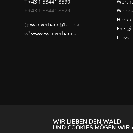
T
+43 1 53441 8590
Wertho
F +43 1 53441 8529
Weihn
Herkun
@
waldverband@lk-oe.at
Energie
w³
www.waldverband.at
Links
WIR LIEBEN DEN WALD
UND COOKIES MÖGEN WIR 