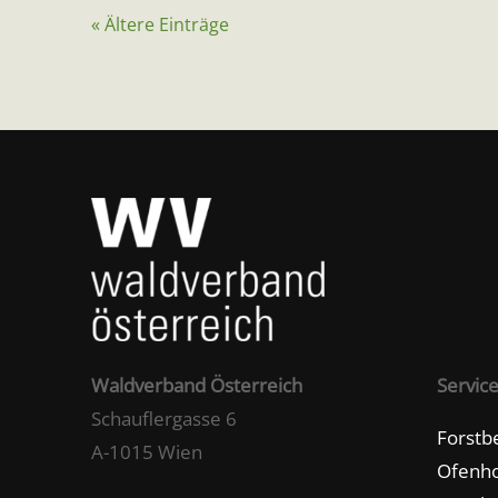
« Ältere Einträge
Waldverband Österreich
Servic
Schauflergasse 6
Forstb
A-1015 Wien
Ofenho