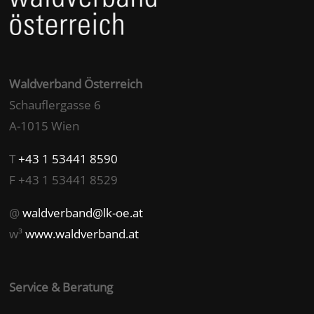
Waldverband Österreich
Schauflergasse 6
A-1015 Wien
T
+43 1 53441 8590
F +43 1 53441 8529
@
waldverband@lk-oe.at
w³
www.waldverband.at
Service & Beratung