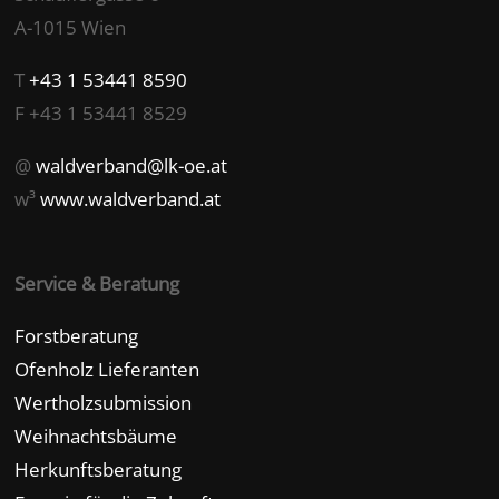
A-1015 Wien
T
+43 1 53441 8590
F +43 1 53441 8529
@
waldverband@lk-oe.at
w³
www.waldverband.at
Service & Beratung
Forstberatung
Ofenholz Lieferanten
Wertholzsubmission
Weihnachtsbäume
Herkunftsberatung