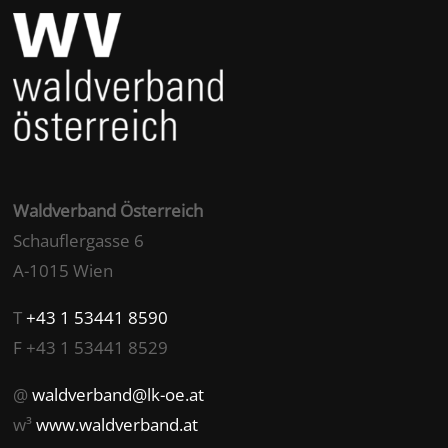
Waldverband Österreich
Schauflergasse 6
A-1015 Wien
T
+43 1 53441 8590
F +43 1 53441 8529
@
waldverband@lk-oe.at
w³
www.waldverband.at