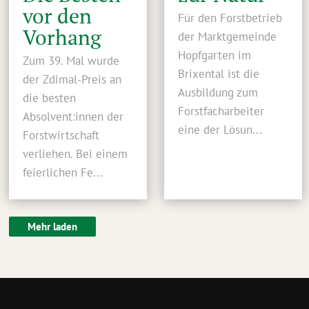
vor den
Für den Forstbetrieb
Vorhang
der Marktgemeinde
Hopfgarten im
Zum 39. Mal wurde
Brixental ist die
der Zdimal-Preis an
Ausbildung zum
die besten
Forstfacharbeiter
Absolvent:innen der
eine der Lösun...
Forstwirtschaft
verliehen. Bei einem
feierlichen Fe...
Mehr laden