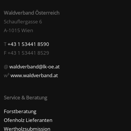
Waldverband Österreich
Schauflergasse 6
A-1015 Wien
T
+43 1 53441 8590
F +43 1 53441 8529
@
waldverband@lk-oe.at
w³
www.waldverband.at
Service & Beratung
Forstberatung
Ofenholz Lieferanten
Wertholzsubmission