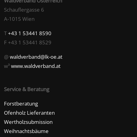
Waldverband Österreich
Schauflergasse 6
A-1015 Wien
T
+43 1 53441 8590
F +43 1 53441 8529
@
waldverband@lk-oe.at
w³
www.waldverband.at
Service & Beratung
Forstberatung
Ofenholz Lieferanten
Wertholzsubmission
Weihnachtsbäume