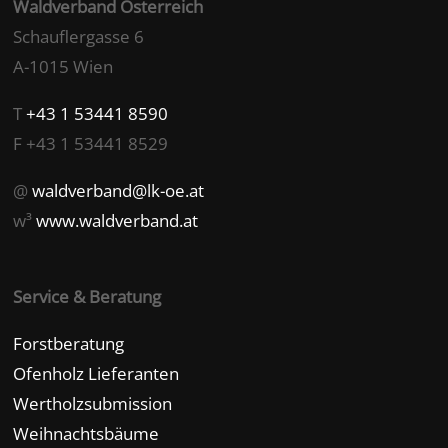
Waldverband Österreich
Schauflergasse 6
A-1015 Wien
T
+43 1 53441 8590
F +43 1 53441 8529
@
waldverband@lk-oe.at
w³
www.waldverband.at
Service & Beratung
Forstberatung
Ofenholz Lieferanten
Wertholzsubmission
Weihnachtsbäume