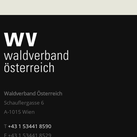
Waldverband Österreich
Schauflergasse 6
A-1015 Wien
T
+43 1 53441 8590
F +43 1 53441 8529