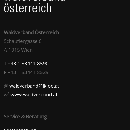
Waldverband Österreich
Schauflergasse 6
A-1015 Wien
T
+43 1 53441 8590
F +43 1 53441 8529
@
waldverband@lk-oe.at
w³
www.waldverband.at
Service & Beratung